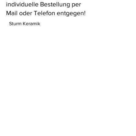
individuelle Bestellung per
Mail oder Telefon entgegen!
Sturm Keramik
Nicole Sturm
Rudolstädter Straße 119
99099 Erfurt
Tel.:
0174 4909066
Mail:
nsturm37@gmail.com